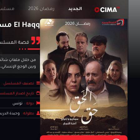
الجديد
رمضان 2026
مسلسلا
El Haqq مسلسل الحق
قصة المسلس
من خلال ملفاتٍ شائ
وبين الوجع الإنساني،
تصنيف المسلسل :
تاريخ اصدار المسلس
دولة :
تونس
بطولة :
وحيدة الدري